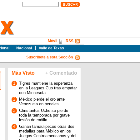
Móvil
RSS
cional
Nacional
Valle de Texas
Suscribete a esta Sección
Más Visto
+ Comentado
1
Tigres mantiene la esperanza
en la Leagues Cup tras empatar
con Minnesota
2
México pierde el oro ante
Venezuela en penales
3
Christantus Uche se pierde
toda la temporada por grave
lesión de rodilla
4
Ganan tamaulipecos otras dos
medallas para México en los
Juegos Centroamericanos y del