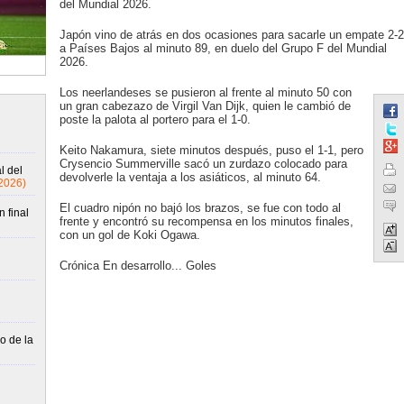
del Mundial 2026.
Japón vino de atrás en dos ocasiones para sacarle un empate 2-2
a Países Bajos al minuto 89, en duelo del Grupo F del Mundial
2026.
Los neerlandeses se pusieron al frente al minuto 50 con
un gran cabezazo de Virgil Van Dijk, quien le cambió de
poste la palota al portero para el 1-0.
Keito Nakamura, siete minutos después, puso el 1-1, pero
Crysencio Summerville sacó un zurdazo colocado para
l del
devolverle la ventaja a los asiáticos, al minuto 64.
2026)
El cuadro nipón no bajó los brazos, se fue con todo al
 final
frente y encontró su recompensa en los minutos finales,
con un gol de Koki Ogawa.
Crónica En desarrollo... Goles
o de la