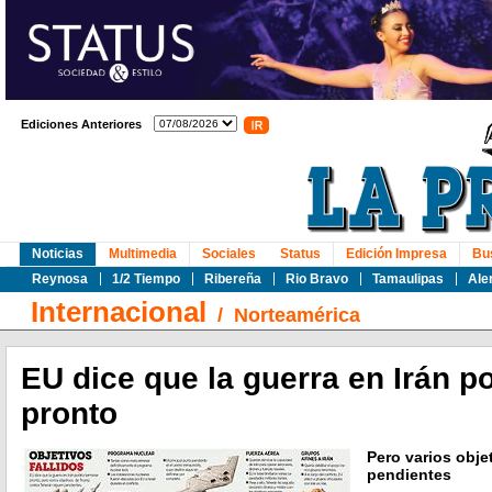
Ediciones Anteriores
Noticias
Multimedia
Sociales
Status
Edición Impresa
Bu
Reynosa
1/2 Tiempo
Ribereña
Rio Bravo
Tamaulipas
Ale
Internacional
/
Norteamérica
EU dice que la guerra en Irán p
pronto
Pero varios obj
pendientes