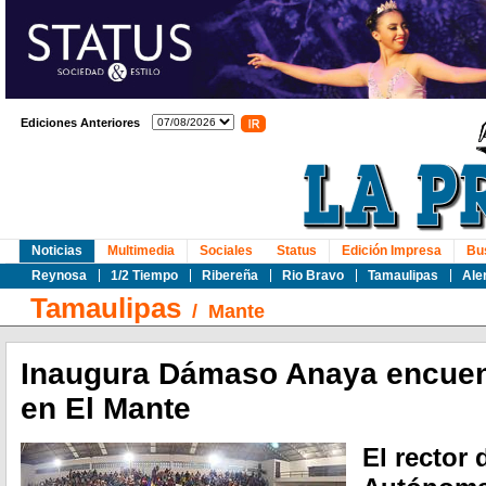
Ediciones Anteriores
Noticias
Multimedia
Sociales
Status
Edición Impresa
Bu
Reynosa
1/2 Tiempo
Ribereña
Rio Bravo
Tamaulipas
Ale
Tamaulipas
/
Mante
Inaugura Dámaso Anaya encuen
en El Mante
El rector 