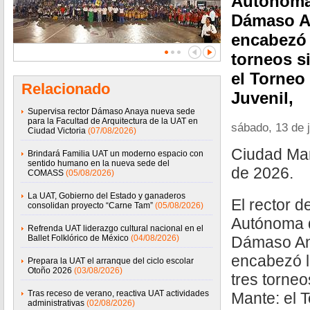
Autónoma
Dámaso A
encabezó 
torneos s
el Torneo
Relacionado
Juvenil,
Supervisa rector Dámaso Anaya nueva sede
para la Facultad de Arquitectura de la UAT en
sábado, 13 de 
Ciudad Victoria
(07/08/2026)
Ciudad Man
Brindará Familia UAT un moderno espacio con
sentido humano en la nueva sede del
de 2026.
COMASS
(05/08/2026)
La UAT, Gobierno del Estado y ganaderos
El rector d
consolidan proyecto “Carne Tam”
(05/08/2026)
Autónoma 
Refrenda UAT liderazgo cultural nacional en el
Ballet Folklórico de México
(04/08/2026)
Dámaso An
encabezó l
Prepara la UAT el arranque del ciclo escolar
Otoño 2026
(03/08/2026)
tres torne
Tras receso de verano, reactiva UAT actividades
Mante: el 
administrativas
(02/08/2026)