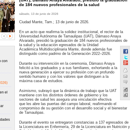
(UAT), Dámaso Anaya Alvarado, presidió la graduación
de 184 nuevos profesionales de la salud
sábado, 13 de junio de 2026
Ciudad Mante, Tam.; 13 de junio de 2026.
En un acto que reafirma la solidez institucional, el rector de la
Universidad Autónoma de Tamaulipas (UAT), Dámaso Anaya
Alvarado, presidió la graduación de 184 nuevos profesionales de
la salud y la educación egresados de la Unidad
Académica Multidisciplinaria Mante, donde además fue
distinguido como padrino de la Generación 2022–2026.
o con
Durante su intervención en la ceremonia, Dámaso Anaya
felicitó a los graduados y a sus familiares, exhortando a la
nueva generación a ejercer su profesión con un profundo
sentido humano y con los valores que distinguen a la
máxima casa de estudios.
2026)
Asimismo, subrayó que la dinámica de trabajo que la UAT
en el
mantiene con los distintos órdenes de gobierno y los
sectores de salud les asegura una vinculación efectiva
que les abre las puertas del campo laboral, reafirmando el
lar
compromiso de su gestión con el desarrollo social y el bienestar
de Tamaulipas.
vidades
Durante el evento se entregaron constancias a 137 egresados de
la Licenciatura en Enfermería, 29 de la Licenciatura en Nutrición y