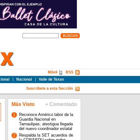
Móvil
RSS
cional
Nacional
Valle de Texas
Suscribete a esta Sección
Más Visto
+ Comentado
1
Reconoce Américo labor de la
Guardia Nacional en
Tamaulipas; atestigua llegada
del nuevo coordinador estatal
2
Respalda la SET acuerdos de
la CONAEDU sobre redes