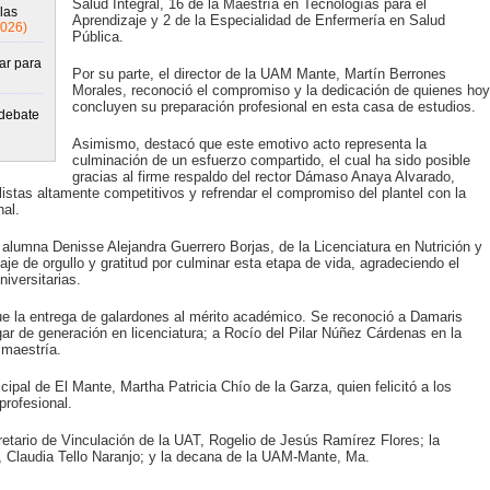
Salud Integral, 16 de la Maestría en Tecnologías para el
las
Aprendizaje y 2 de la Especialidad de Enfermería en Salud
2026)
Pública.
ar para
Por su parte, el director de la UAM Mante, Martín Berrones
Morales, reconoció el compromiso y la dedicación de quienes hoy
concluyen su preparación profesional en esta casa de estudios.
 debate
Asimismo, destacó que este emotivo acto representa la
culminación de un esfuerzo compartido, el cual ha sido posible
gracias al firme respaldo del rector Dámaso Anaya Alvarado,
listas altamente competitivos y refrendar el compromiso del plantel con la
nal.
 alumna Denisse Alejandra Guerrero Borjas, de la Licenciatura en Nutrición y
je de orgullo y gratitud por culminar esta etapa de vida, agradeciendo el
iversitarias.
e la entrega de galardones al mérito académico. Se reconoció a Damaris
r de generación en licenciatura; a Rocío del Pilar Núñez Cárdenas en la
 maestría.
ipal de El Mante, Martha Patricia Chío de la Garza, quien felicitó a los
profesional.
etario de Vinculación de la UAT, Rogelio de Jesús Ramírez Flores; la
, Claudia Tello Naranjo; y la decana de la UAM-Mante, Ma.