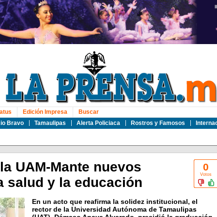
atus
Edición Impresa
Buscar
io Bravo
Tamaulipas
Alerta Policiaca
Rostros y Famosos
Interna
 la UAM-Mante nuevos
0
Votos
a salud y la educación
En un acto que reafirma la solidez institucional, el
rector de la Universidad Autónoma de Tamaulipas