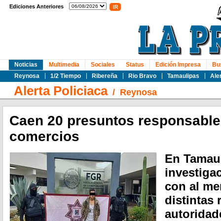
Ediciones Anteriores
Noticias
Multimedia
Sociales
Status
Edición Impresa
Bu
Reynosa
1/2 Tiempo
Ribereña
Rio Bravo
Tamaulipas
Ale
Alerta Policiaca
/
Reynosa
Caen 20 presuntos responsable
comercios
En Tamaul
investiga
con al me
distintas 
autoridad