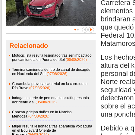
Carretera 
elementos 
brindaran 
que quedó 
Federal 101
Matamoros
Relacionado
Motociclista resulta lesionado tras ser impactado
Los hechos
por camioneta en Puerta del Sol
(08/08/2026)
altura del 
Termina camioneta dentro de canal de desagüe
personal d
en Hacienda del Sol
(07/08/2026)
Norte real
Carambola provoca caos vial en la carretera a
Río Bravo
(07/08/2026)
seguridad 
detectaron
Indagan muerte de persona tras sufrir presunto
accidente vial
(05/08/2026)
sobre el a
Chocan y dejan daños en la Narciso
una ponch
Mendoza
(04/08/2026)
Mujer resulta lesionada tras aparatosa volcadura
Debido a q
en el Boulevard Oriente de
Reynosa
(04/08/2026)