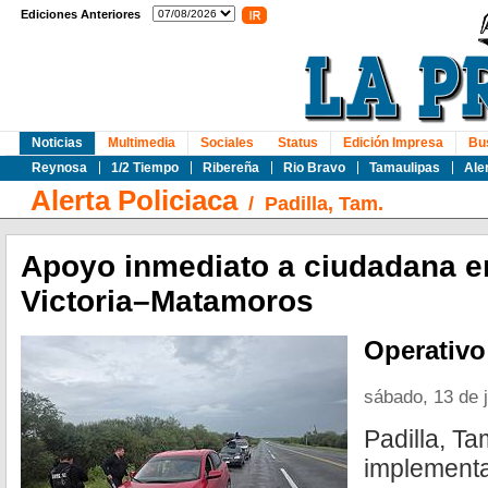
Ediciones Anteriores
Noticias
Multimedia
Sociales
Status
Edición Impresa
Bu
Reynosa
1/2 Tiempo
Ribereña
Rio Bravo
Tamaulipas
Ale
Alerta Policiaca
/
Padilla, Tam.
Apoyo inmediato a ciudadana e
Victoria–Matamoros
Operativo
sábado, 13 de 
Padilla, Ta
implementa