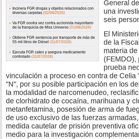
General de
Incinera FGR drogas y objetos relacionados con
una investi
diversas carpetas
(02/08/2026)
seis person
Va FGR oootra vez contra accionista mayoritario
de la franquicia de Miss Universo
(01/08/2026)
El Minister
Obtiene FGR sentencia por transporte de más de
de la Fisca
55 mil litros de Diésel
(31/07/2026)
materia de
Ejecuta FGR cateo y asegura medicamento
controlado
(31/07/2026)
(FEMDO), p
prueba nec
vinculación a proceso en contra de Celia "
"N", por su posible participación en los de
la modalidad de narcomenudeo, reclasifi
de clorhidrato de cocaína, marihuana y cl
metanfetamina, posesión de arma de fue
de uso exclusivo de las fuerzas armadas,
medida cautelar de prisión preventiva ofi
medio para la investigación complementar