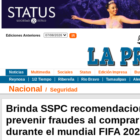
Ediciones Anteriores
Noticias
Multimedia
Sociales
Status
Edición Impresa
Bu
Reynosa
1/2 Tiempo
Ribereña
Rio Bravo
Tamaulipas
Ale
Nacional
/
Seguridad
Brinda SSPC recomendacio
prevenir fraudes al compra
durante el mundial FIFA 20