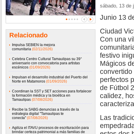
sábado, 13 de 
Junio 13 d
Ciudad Vict
Relacionado
Con una vi
Impulsa SEBIEN la mejora
comunitari
comunitaria
(02/11/2026)
festivo ini
Celebra Centro Cultural Tamaulipas su 39°
Mágicos de
aniversario con convocatoria para artistas
escénicos
(01/09/2026)
convertido
Impulsan el desarrollo industrial del Puerto del
perfectos p
Norte en Matamoros
(01/09/2026)
de Fútbol 
Coordinan la SST y SET acciones para fortalecer
calidez, ho
la formación médica y la bioética en
Tamaulipas
(07/08/2026)
caracteriz
Recibe la SABG denuncias a través de la
estrategia digital "Tamaulipas te
Las tradici
conecta"
(07/08/2026)
empedradas
Agiliza el ITAVU procesos de escrituración para
brindar certeza patrimonial a más familias de
estos dos 