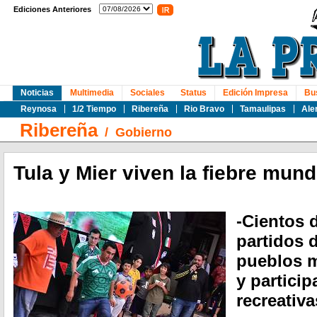
Ediciones Anteriores
Noticias
Multimedia
Sociales
Status
Edición Impresa
Bu
Reynosa
1/2 Tiempo
Ribereña
Rio Bravo
Tamaulipas
Ale
Ribereña
/
Gobierno
Tula y Mier viven la fiebre mund
-Cientos d
partidos d
pueblos 
y particip
recreativa