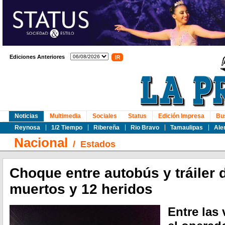
Ediciones Anteriores
Noticias
Multimedia
Sociales
Status
Edición Impresa
Bu
Reynosa
1/2 Tiempo
Ribereña
Rio Bravo
Tamaulipas
Ale
Nacional
/
Estados
Choque entre autobús y tráiler 
muertos y 12 heridos
Entre las