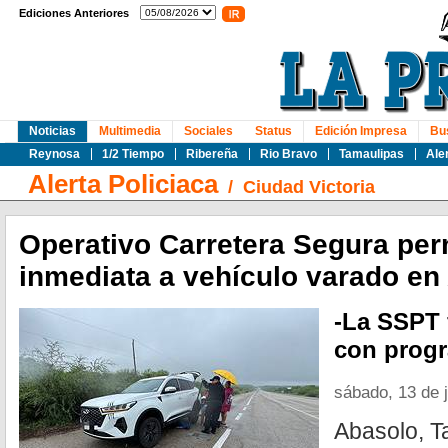
Ediciones Anteriores
Noticias
Multimedia
Sociales
Status
Edición Impresa
Bu
Reynosa
1/2 Tiempo
Ribereña
Rio Bravo
Tamaulipas
Ale
Alerta Policiaca
/
Ciudad Victoria
Operativo Carretera Segura per
inmediata a vehículo varado en
-La SSPT 
con progr
sábado, 13 de 
Abasolo, T