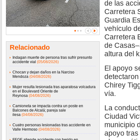
de las acc
Carretera 
Guardia Es
vehículo d
Carretera E
de Casas–S
Relacionado
altura del 
Indagan muerte de persona tras sufrir presunto
accidente vial
(05/08/2026)
El apoyo s
Chocan y dejan daños en la Narciso
detectaron
Mendoza
(04/08/2026)
Chirey Tig
Mujer resulta lesionada tras aparatosa volcadura
en el Boulevard Oriente de
vía.
Reynosa
(04/08/2026)
Camioneta se impacta contra un poste en
La conduct
Balcones de Alcalá; pareja sale
Ciudad Vict
ilesa
(04/08/2026)
municipio d
Cuatro personas lesionadas tras accidente en
Valle Hermoso
(04/08/2026)
apoyo tras
FEGE atiende accidente con herido en