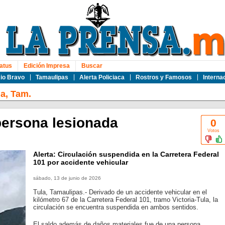
atus
Edición Impresa
Buscar
io Bravo
Tamaulipas
Alerta Policiaca
Rostros y Famosos
Interna
la, Tam.
ersona lesionada
0
Votos
Alerta: Circulación suspendida en la Carretera Federal
101 por accidente vehicular
sábado, 13 de junio de 2026
Tula, Tamaulipas.- Derivado de un accidente vehicular en el
kilómetro 67 de la Carretera Federal 101, tramo Victoria-Tula, la
circulación se encuentra suspendida en ambos sentidos.
El saldo además de daños materiales fue de una persona