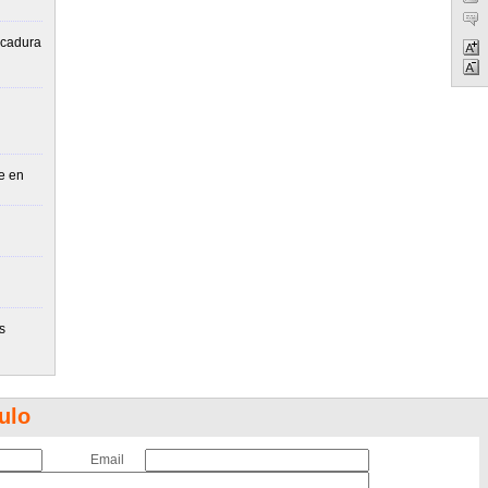
lcadura
e en
s
ulo
Email