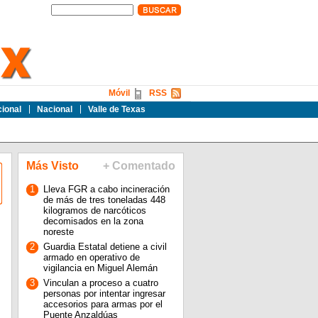
Móvil
RSS
cional
Nacional
Valle de Texas
Más Visto
+ Comentado
1
Lleva FGR a cabo incineración
de más de tres toneladas 448
kilogramos de narcóticos
decomisados en la zona
noreste
2
Guardia Estatal detiene a civil
armado en operativo de
vigilancia en Miguel Alemán
3
Vinculan a proceso a cuatro
personas por intentar ingresar
accesorios para armas por el
Puente Anzaldúas