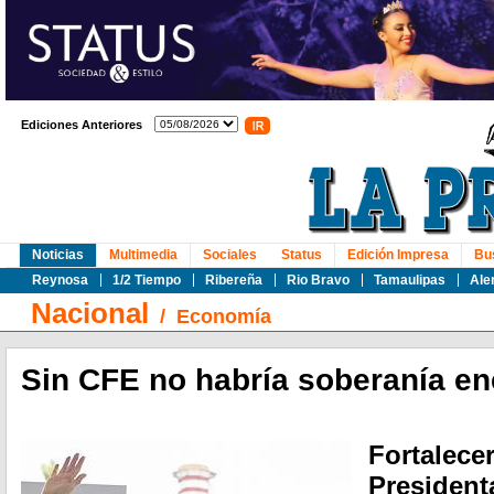
Ediciones Anteriores
Noticias
Multimedia
Sociales
Status
Edición Impresa
Bu
Reynosa
1/2 Tiempo
Ribereña
Rio Bravo
Tamaulipas
Ale
Nacional
/
Economía
Sin CFE no habría soberanía en
Fortalece
President