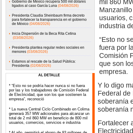
mil 860 MW
Gobierno de México recupera 500 mil dólares
ligados al caso García Luna
(04/08/2026)
Manzanillo
Presidenta Claudia Sheinbaum firma decreto
usuarios, c
para fortalecer la transparencia en el gobierno
de México
(04/08/2026)
industria d
Inicia Dispersión de la Beca Rita Cetina
(03/08/2026)
“Esto no s
fuera por l
Presidenta plantea regular redes sociales en
menores
(03/08/2026)
Comisión F
Estamos al rescate de la Salud Pública:
que son lo
Presidenta
(02/08/2026)
empresa.
AL DETALLE
Y lo digo m
* “Esto no se podría hacer nunca si no fuera
por las y los trabajadores de Comisión Federal
Federal de 
de Electricidad, que son los que sostienen la
empresa”, reconoció
soberanía e
soberanía n
* La nueva Central Ciclo Combinado en Colima
generará 357 MW adicionales para alcanzar un
total de 2 mil 860 MW en beneficio de 800 mil
Fortalecer 
usuarios, comercios, servicios e industria
Electricida
* Al año, permitirá el ahorro de 93 millones de