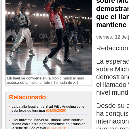
sobre Mic
demostra
que el ll
mantiene 
viernes, 12 de 
Redacción
La esperad
sobre Mich
demostran
Michael se convierte en la biopic musical más
exitosa de la historia, foto ( Tomada de X )
el llamado
nivel mundi
Relacionado
Desde su e
La batalla legal entre Brad Pitt y Angelina Jolie
está lejos de terminar
(04/08/2026)
ha conquist
internacion
¡Del universo Marvel al Olimpo! Dave Bautista
suena con fuerza para convertirse en Kratos en
la serie de God of War
(03/08/2026)