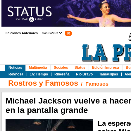
Ediciones Anteriores
Noticias
Multimedia
Sociales
Status
Edición Impresa
Bu
Reynosa
1/2 Tiempo
Ribereña
Rio Bravo
Tamaulipas
Ale
Rostros y Famosos
/
Famosos
Michael Jackson vuelve a hacer 
en la pantalla grande
La espera