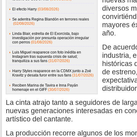
nuevas mar
diversos m
El efecto Harry
(03/08/2026)
convirtién
Se adentra Regina Blandón en terrores reales
mayores éx
(02/08/2026)
año.
Linda Blair, estrella de El Exorcista, bajo
investigación por presunta operación irregular
con perros
(01/08/2026)
De acuerdo
Luis Miguel reaparece con foto inédita en
industria, e
Instagram tras supuesta crisis de salud;
tranquiliza a sus fans
(31/07/2026)
históricas
de estreno
Harry Styles reaparece en la CDMX junto a Zoë
Kravitz y desata furor entre sus fans
(31/07/2026)
expectativa
Reciben Marina de Tavira e Inna Payán
distribuido
homenaje en el GIFF
(30/07/2026)
La cinta atrajo tanto a seguidores de larg
nuevas generaciones interesadas en conoc
artístico del cantante.
La producción recorre algunos de los m