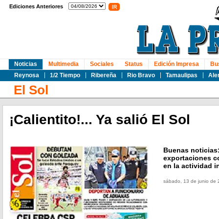
Ediciones Anteriores
Noticias
Multimedia
Sociales
Status
Edición Impresa
Bu
Reynosa
1/2 Tiempo
Ribereña
Rio Bravo
Tamaulipas
Ale
El Sol
¡Calientito!... Ya salió El Sol
Buenas noticias:
exportaciones c
en la actividad i
sábado, 13 de junio de