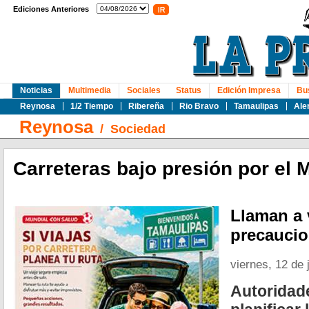
Ediciones Anteriores
Noticias
Multimedia
Sociales
Status
Edición Impresa
Bu
Reynosa
1/2 Tiempo
Ribereña
Rio Bravo
Tamaulipas
Ale
Reynosa
/
Sociedad
Carreteras bajo presión por el 
Llaman a 
precauci
viernes, 12 de 
Autoridad