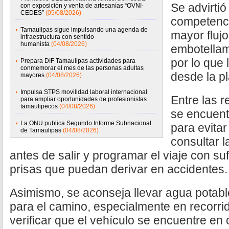
Se advirtió
con exposición y venta de artesanías “OVNI-
CEDES”
(05/08/2026)
competenci
Tamaulipas sigue impulsando una agenda de
mayor flujo
infraestructura con sentido
humanista
(04/08/2026)
embotellam
por lo que
Prepara DIF Tamaulipas actividades para
conmemorar el mes de las personas adultas
desde la pl
mayores
(04/08/2026)
Impulsa STPS movilidad laboral internacional
Entre las 
para ampliar oportunidades de profesionistas
tamaulipecos
(04/08/2026)
se encuentr
La ONU publica Segundo Informe Subnacional
para evita
de Tamaulipas
(04/08/2026)
consultar l
antes de salir y programar el viaje con suf
prisas que puedan derivar en accidentes.
Asimismo, se aconseja llevar agua potabl
para el camino, especialmente en recorri
verificar que el vehículo se encuentre en