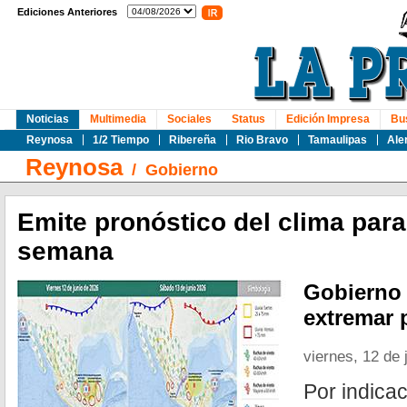
Ediciones Anteriores
Noticias
Multimedia
Sociales
Status
Edición Impresa
Bu
Reynosa
1/2 Tiempo
Ribereña
Rio Bravo
Tamaulipas
Ale
Reynosa
/
Gobierno
Emite pronóstico del clima para 
semana
Gobierno
extremar 
viernes, 12 de 
Por indica