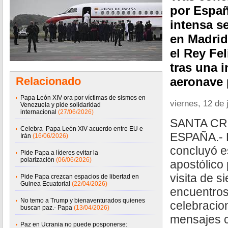
por Españ
intensa s
en Madrid
el Rey Fel
tras una i
Relacionado
aeronave 
Papa León XIV ora por víctimas de sismos en
viernes, 12 de 
Venezuela y pide solidaridad
internacional
(27/06/2026)
SANTA CR
Celebra Papa León XIV acuerdo entre EU e
ESPAÑA.- 
Irán
(16/06/2026)
concluyó es
Pide Papa a líderes evitar la
polarización
(06/06/2026)
apostólico
visita de s
Pide Papa crezcan espacios de libertad en
Guinea Ecuatorial
(22/04/2026)
encuentros
No temo a Trump y bienaventurados quienes
celebracion
buscan paz.- Papa
(13/04/2026)
mensajes c
Paz en Ucrania no puede posponerse: