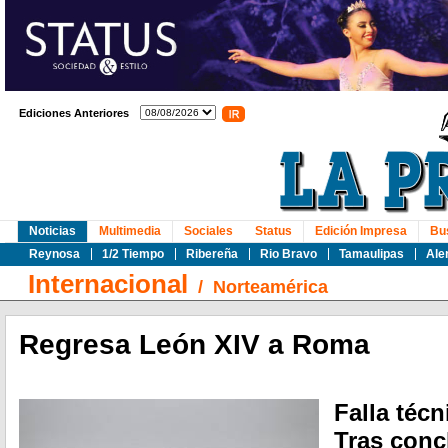
Ediciones Anteriores
Noticias
Multimedia
Sociales
Status
Edición Impresa
Bu
Reynosa
1/2 Tiempo
Ribereña
Rio Bravo
Tamaulipas
Ale
Internacional
/
Norteamérica
Regresa León XIV a Roma
Falla técn
Tras concl