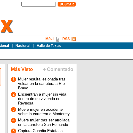
Móvil
RSS
cional
Nacional
Valle de Texas
Más Visto
+ Comentado
1
Mujer resulta lesionada tras
volcar en la carretera a Río
Bravo
2
Encuentran a mujer sin vida
dentro de su vivienda en
Reynosa
3
Muere mujer en accidente
sobre la carretera a Monterrey
4
Muere mujer tras ser arrollada
en la carretera San Fernando
5
Captura Guardia Estatal a