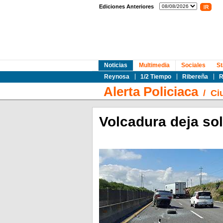
Ediciones Anteriores
Noticias
Multimedia
Sociales
St
Reynosa
1/2 Tiempo
Ribereña
R
Alerta Policiaca
/
Ci
Volcadura deja so