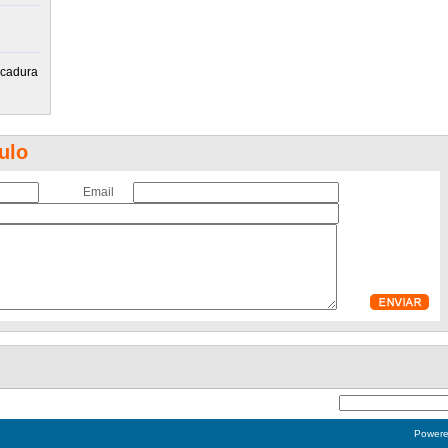
lcadura
ulo
Email
Power