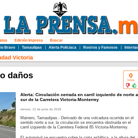
atus
Edición Impresa
Buscar
io Bravo
Tamaulipas
Alerta Policiaca
Rostros y Famosos
Interna
udad Victoria
lo daños
0
Votos
Alerta: Circulación cerrada en carril izquierdo de norte a
sur de la Carretera Victoria-Monterrey
viernes, 12 de junio de 2026
Mainero, Tamaulipas.- Derivado de una volcadura ocurrida en el
sentido norte a sur, la circulación se encuentra obstruida en el
carril izquierdo de la Carretera Federal 85 Victoria-Monterrey.
El automóvil se encuentra sobre la cinta asfáltica, a la altura del