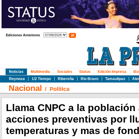
Ediciones Anteriores
Noticias
Multimedia
Sociales
Status
Edición Impresa
Bu
Reynosa
1/2 Tiempo
Ribereña
Rio Bravo
Tamaulipas
Ale
Nacional
/
Política
Llama CNPC a la población 
acciones preventivas por llu
temperaturas y mas de fon