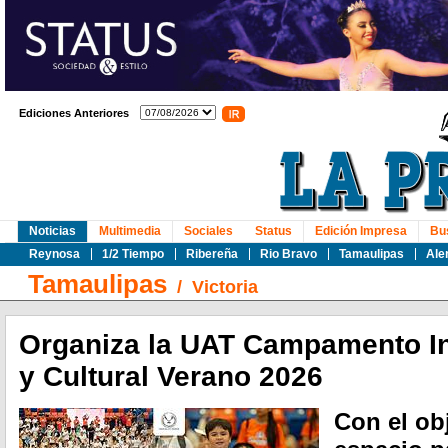
Ediciones Anteriores
Noticias
Multimedia
Sociales
Status
Edición Impresa
Bu
Reynosa
1/2 Tiempo
Ribereña
Rio Bravo
Tamaulipas
Ale
Tamaulipas
/
Victoria
Organiza la UAT Campamento Inf
y Cultural Verano 2026
Con el ob