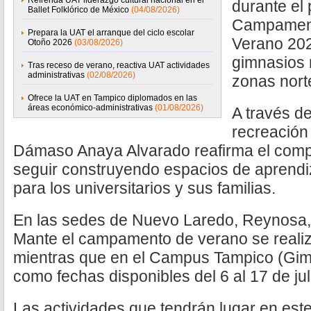
Refrenda UAT liderazgo cultural nacional en el
durante el 
Ballet Folklórico de México
(04/08/2026)
Campamento
Prepara la UAT el arranque del ciclo escolar
Verano 202
Otoño 2026
(03/08/2026)
gimnasios m
Tras receso de verano, reactiva UAT actividades
administrativas
(02/08/2026)
zonas norte
Ofrece la UAT en Tampico diplomados en las
áreas económico-administrativas
(01/08/2026)
A través del
recreación 
Dámaso Anaya Alvarado reafirma el comp
seguir construyendo espacios de aprendiz
para los universitarios y sus familias.
En las sedes de Nuevo Laredo, Reynosa, 
Mante el campamento de verano se realizar
mientras que en el Campus Tampico (Gimn
como fechas disponibles del 6 al 17 de jul
Las actividades que tendrán lugar en es