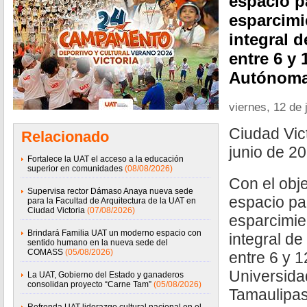
espacio p
esparcimi
integral d
entre 6 y 
Autónoma
viernes, 12 de 
Ciudad Vict
Relacionado
junio de 20
Fortalece la UAT el acceso a la educación
superior en comunidades
(08/08/2026)
Con el obje
Supervisa rector Dámaso Anaya nueva sede
espacio pa
para la Facultad de Arquitectura de la UAT en
Ciudad Victoria
(07/08/2026)
esparcimie
Brindará Familia UAT un moderno espacio con
integral de
sentido humano en la nueva sede del
COMASS
(05/08/2026)
entre 6 y 1
Universid
La UAT, Gobierno del Estado y ganaderos
consolidan proyecto “Carne Tam”
(05/08/2026)
Tamaulipas