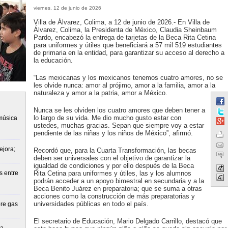
viernes, 12 de junio de 2026
Villa de Álvarez, Colima, a 12 de junio de 2026.- En Villa de
Álvarez, Colima, la Presidenta de México, Claudia Sheinbaum
Pardo, encabezó la entrega de tarjetas de la Beca Rita Cetina
para uniformes y útiles que beneficiará a 57 mil 519 estudiantes
de primaria en la entidad, para garantizar su acceso al derecho a
la educación.
“Las mexicanas y los mexicanos tenemos cuatro amores, no se
les olvide nunca: amor al prójimo, amor a la familia, amor a la
naturaleza y amor a la patria, amor a México.
Nunca se les olviden los cuatro amores que deben tener a
lo largo de su vida. Me dio mucho gusto estar con
música
ustedes, muchas gracias. Sepan que siempre voy a estar
pendiente de las niñas y los niños de México”, afirmó.
ejora;
Recordó que, para la Cuarta Transformación, las becas
deben ser universales con el objetivo de garantizar la
igualdad de condiciones y por ello después de la Beca
s entre
Rita Cetina para uniformes y útiles, las y los alumnos
podrán acceder a un apoyo bimestral en secundaria y a la
Beca Benito Juárez en preparatoria; que se suma a otras
acciones como la construcción de más preparatorias y
universidades públicas en todo el país.
re gas
El secretario de Educación, Mario Delgado Carrillo, destacó que