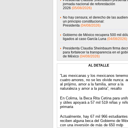
Presidenta Claudia Sheinbaum presenta 
jornada nacional de reforestación
2026
(05/08/2026)
No hay censura; el derecho de las audien
un principio constitucional:
Presidenta
(04/08/2026)
Gobierno de México recupera 500 mil dól
ligados al caso García Luna
(04/08/2026)
Presidenta Claudia Sheinbaum firma decr
para fortalecer la transparencia en el gob
de México
(04/08/2026)
AL DETALLE
“Las mexicanas y los mexicanos tenem
cuatro amores, no se les olvide nunca: 
al prójimo, amor a la familia, amor a la
naturaleza y amor a la patria”, resalto
En Colima, la Beca Rita Cetina para uni
y útiles apoyará a 57 mil 519 niñas y niñ
primaria
Actualmente, hay 67 mil 966 estudiantes
reciben alguna beca del Gobierno de Méx
con una inversión de más de 650 mdp