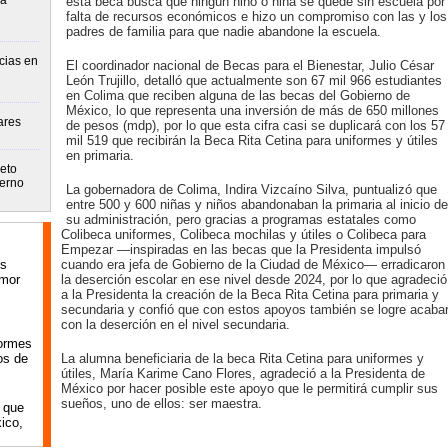
la
esta beca busca que ningún niño o niña se quede sin escuela por
falta de recursos económicos e hizo un compromiso con las y los
padres de familia para que nadie abandone la escuela.
cias en
El coordinador nacional de Becas para el Bienestar, Julio César
León Trujillo, detalló que actualmente son 67 mil 966 estudiantes
en Colima que reciben alguna de las becas del Gobierno de
México, lo que representa una inversión de más de 650 millones
ares
de pesos (mdp), por lo que esta cifra casi se duplicará con los 57
mil 519 que recibirán la Beca Rita Cetina para uniformes y útiles
en primaria.
eto
ierno
La gobernadora de Colima, Indira Vizcaíno Silva, puntualizó que
entre 500 y 600 niñas y niños abandonaban la primaria al inicio de
su administración, pero gracias a programas estatales como
Colibeca uniformes, Colibeca mochilas y útiles o Colibeca para
Empezar —inspiradas en las becas que la Presidenta impulsó
os
cuando era jefa de Gobierno de la Ciudad de México— erradicaron
amor
la deserción escolar en ese nivel desde 2024, por lo que agradeció
a la Presidenta la creación de la Beca Rita Cetina para primaria y
secundaria y confió que con estos apoyos también se logre acaba
con la deserción en el nivel secundaria.
formes
os de
La alumna beneficiaria de la beca Rita Cetina para uniformes y
útiles, María Karime Cano Flores, agradeció a la Presidenta de
México por hacer posible este apoyo que le permitirá cumplir sus
sueños, uno de ellos: ser maestra.
 que
ico,