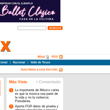
Móvil
RSS
cional
Nacional
Valle de Texas
Suscribete a esta Sección
Más Visto
+ Comentado
1
Lo importante de México canta
es que la música sea parte de
la vida y no la violencia:
Presidenta
2
Aporta FGR datos de prueba y
obtiene vinculación a proceso