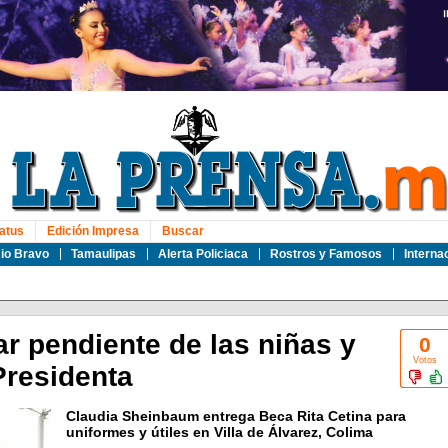
atus
Edición Impresa
Buscar
io Bravo
Tamaulipas
Alerta Policiaca
Rostros y Famosos
Interna
r pendiente de las niñas y
0
Votos
Presidenta
Claudia Sheinbaum entrega Beca Rita Cetina para
uniformes y útiles en Villa de Álvarez, Colima