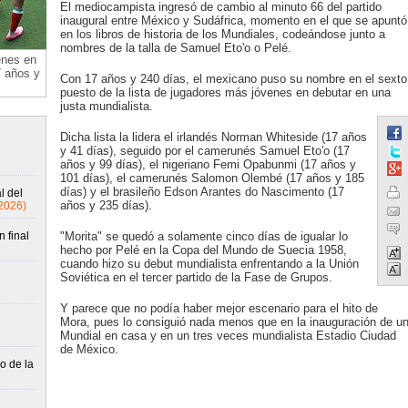
El mediocampista ingresó de cambio al minuto 66 del partido
inaugural entre México y Sudáfrica, momento en el que se apuntó
en los libros de historia de los Mundiales, codeándose junto a
nombres de la talla de Samuel Eto'o o Pelé.
enes en
7 años y
Con 17 años y 240 días, el mexicano puso su nombre en el sexto
puesto de la lista de jugadores más jóvenes en debutar en una
justa mundialista.
Dicha lista la lidera el irlandés Norman Whiteside (17 años
y 41 días), seguido por el camerunés Samuel Eto'o (17
años y 99 días), el nigeriano Femi Opabunmi (17 años y
101 días), el camerunés Salomon Olembé (17 años y 185
días) y el brasileño Edson Arantes do Nascimento (17
l del
años y 235 días).
2026)
 final
"Morita" se quedó a solamente cinco días de igualar lo
hecho por Pelé en la Copa del Mundo de Suecia 1958,
cuando hizo su debut mundialista enfrentando a la Unión
Soviética en el tercer partido de la Fase de Grupos.
Y parece que no podía haber mejor escenario para el hito de
Mora, pues lo consiguió nada menos que en la inauguración de u
Mundial en casa y en un tres veces mundialista Estadio Ciudad
de México.
o de la