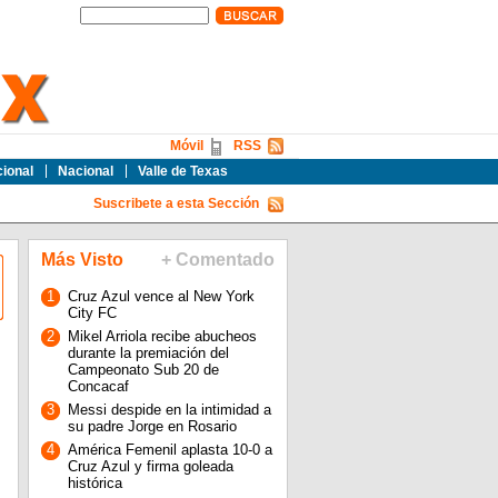
Móvil
RSS
cional
Nacional
Valle de Texas
Suscribete a esta Sección
Más Visto
+ Comentado
1
Cruz Azul vence al New York
City FC
2
Mikel Arriola recibe abucheos
durante la premiación del
Campeonato Sub 20 de
Concacaf
3
Messi despide en la intimidad a
su padre Jorge en Rosario
4
América Femenil aplasta 10-0 a
Cruz Azul y firma goleada
histórica