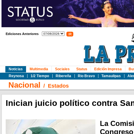
Ediciones Anteriores
Noticias
Multimedia
Sociales
Status
Edición Impresa
Bu
Reynosa
1/2 Tiempo
Ribereña
Rio Bravo
Tamaulipas
Ale
Nacional
/
Estados
Inician juicio político contra S
La Comisi
Congreso