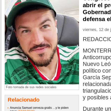
abrir el p
Gobernado
defensa e
viernes, 12 de 
REDACCI
MONTERREY
Anticorrup
Nuevo León 
político c
García Sep
relacionad
Foto tomada de sus redes sociales
triangulac
y posibles
Relacionado
Durante un
Anuncia Samuel cerveza gratis …y le piden