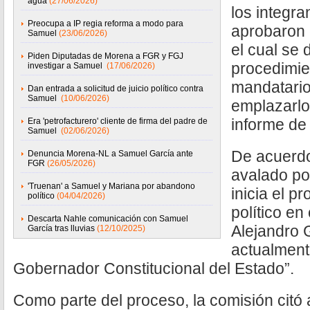
agua
(27/06/2026)
los integra
Preocupa a IP regia reforma a modo para
aprobaron 
Samuel
(23/06/2026)
el cual se d
Piden Diputadas de Morena a FGR y FGJ
procedimie
investigar a Samuel
(17/06/2026)
mandatario
Dan entrada a solicitud de juicio político contra
Samuel
(10/06/2026)
emplazarlo
informe de
Era 'petrofacturero' cliente de firma del padre de
Samuel
(02/06/2026)
De acuerd
Denuncia Morena-NL a Samuel García ante
FGR
(26/05/2026)
avalado por
'Truenan' a Samuel y Mariana por abandono
inicia el p
político
(04/04/2026)
político e
Descarta Nahle comunicación con Samuel
Alejandro 
García tras lluvias
(12/10/2025)
actualment
Gobernador Constitucional del Estado”.
Como parte del proceso, la comisión citó a