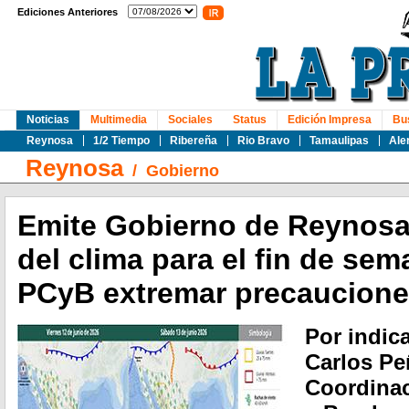
Ediciones Anteriores
Noticias
Multimedia
Sociales
Status
Edición Impresa
Bu
Reynosa
1/2 Tiempo
Ribereña
Rio Bravo
Tamaulipas
Ale
Reynosa
/
Gobierno
Emite Gobierno de Reynosa
del clima para el fin de sem
PCyB extremar precaucion
Por indic
Carlos Peñ
Coordinac