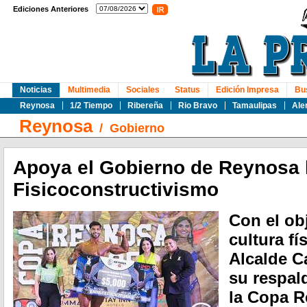
Ediciones Anteriores
Noticias
Multimedia
Sociales
Status
Edición Impresa
Bu
Reynosa
1/2 Tiempo
Ribereña
Rio Bravo
Tamaulipas
Ale
Reynosa
/
Gobierno
Apoya el Gobierno de Reynosa 
Fisicoconstructivismo
Con el ob
cultura fí
Alcalde C
su respald
la Copa R