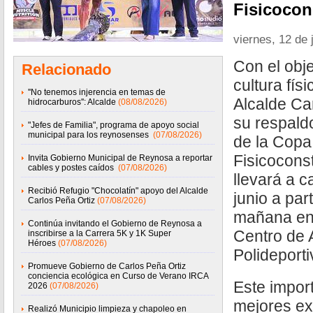
Fisicocon
viernes, 12 de 
Con el obje
Relacionado
cultura físi
''No tenemos injerencia en temas de
Alcalde Ca
hidrocarburos'': Alcalde
(08/08/2026)
su respaldo
"Jefes de Familia", programa de apoyo social
municipal para los reynosenses
(07/08/2026)
de la Cop
Fisicocons
Invita Gobierno Municipal de Reynosa a reportar
cables y postes caídos
(07/08/2026)
llevará a 
Recibió Refugio "Chocolatín" apoyo del Alcalde
junio a part
Carlos Peña Ortiz
(07/08/2026)
mañana en 
Continúa invitando el Gobierno de Reynosa a
Centro de 
inscribirse a la Carrera 5K y 1K Super
Héroes
(07/08/2026)
Polideporti
Promueve Gobierno de Carlos Peña Ortiz
conciencia ecológica en Curso de Verano IRCA
Este import
2026
(07/08/2026)
mejores ex
Realizó Municipio limpieza y chapoleo en