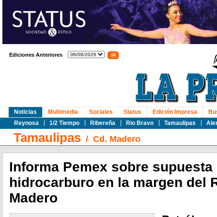
Ediciones Anteriores
Noticias
Multimedia
Sociales
Status
Edición Impresa
Bu
Reynosa
1/2 Tiempo
Ribereña
Rio Bravo
Tamaulipas
Ale
Tamaulipas
/
Cd. Madero
Informa Pemex sobre supuesta 
hidrocarburo en la margen del 
Madero