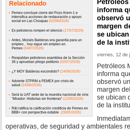
Petróleos
Relacionado
informa qu
Pemex concluye cierre del Pozo Krem-1 e
observó u
intensifica acciones de restauración y apoyo
social en Las Choapas
(02/08/2026)
margen d
Ex petroleros rompen el silencio
(17/07/2026)
se ubican
Antes, Moisés Balderas era garantía para un
de la ins
empleo... hoy sigue sin empleo en
Pemex
(04/07/2026)
viernes, 12 de 
Respaldan petroleros asamblea de la Sección
36 y aprueban pliego petitorio
(02/07/2026)
Petróleos
¿Y MOY Balderas escondido?
(24/06/2026)
informa que
observó u
Advierte STPRM a PEMEX por crisis de
salud
(24/06/2026)
margen de
Será la UAT sede de la muestra nacional de cine
se ubican 
“Mirador: Historias sin fronteras”
(12/06/2026)
de la instit
R&I ratifica la calificación crediticia de Pemex en
BBB+ con perspectiva estable
(29/05/2026)
Inmediatam
operativas, de seguridad y ambientales re