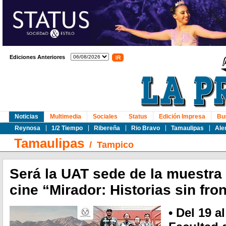
Ediciones Anteriores
Noticias
Multimedia
Sociales
Status
Edición Impresa
Bu
Reynosa
1/2 Tiempo
Ribereña
Rio Bravo
Tamaulipas
Ale
Tamaulipas
/
Tampico
Será la UAT sede de la muestra
cine “Mirador: Historias sin fro
• Del 19 a