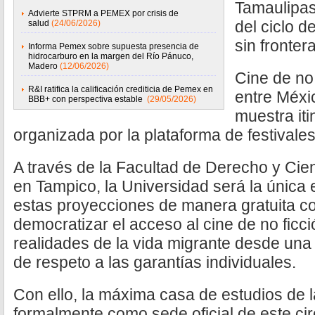
Tamaulipas
Advierte STPRM a PEMEX por crisis de
del ciclo d
salud
(24/06/2026)
sin fronter
Informa Pemex sobre supuesta presencia de
hidrocarburo en la margen del Río Pánuco,
Madero
(12/06/2026)
Cine de no 
R&I ratifica la calificación crediticia de Pemex en
entre Méxi
BBB+ con perspectiva estable
(29/05/2026)
muestra it
organizada por la plataforma de festival
A través de la Facultad de Derecho y Ci
en Tampico, la Universidad será la única 
estas proyecciones de manera gratuita co
democratizar el acceso al cine de no ficción
realidades de la vida migrante desde una
de respeto a las garantías individuales.
Con ello, la máxima casa de estudios de 
formalmente como sede oficial de este circ