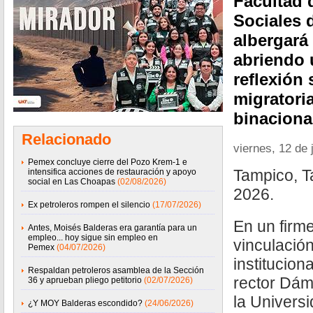
Facultad 
Sociales
albergará 
abriendo 
reflexión 
migratoria
binaciona
Relacionado
viernes, 12 de 
Pemex concluye cierre del Pozo Krem-1 e
Tampico, T
intensifica acciones de restauración y apoyo
social en Las Choapas
(02/08/2026)
2026.
Ex petroleros rompen el silencio
(17/07/2026)
En un firme
Antes, Moisés Balderas era garantía para un
empleo... hoy sigue sin empleo en
vinculació
Pemex
(04/07/2026)
institucion
Respaldan petroleros asamblea de la Sección
rector Dám
36 y aprueban pliego petitorio
(02/07/2026)
la Univers
¿Y MOY Balderas escondido?
(24/06/2026)