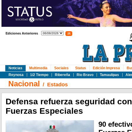
Ediciones Anteriores
Noticias
Multimedia
Sociales
Status
Edición Impresa
Bu
Reynosa
1/2 Tiempo
Ribereña
Rio Bravo
Tamaulipas
Ale
Nacional
/
Estados
Defensa refuerza seguridad co
Fuerzas Especiales
90 efecti