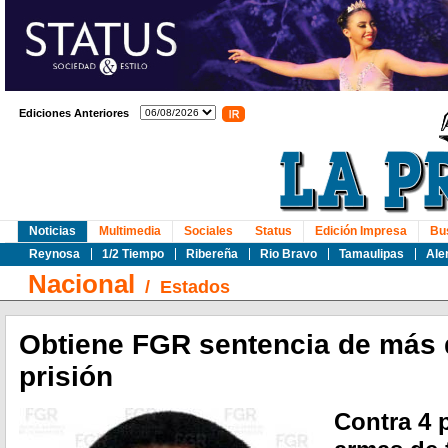
Ediciones Anteriores
Noticias
Multimedia
Sociales
Status
Edición Impresa
Bu
Reynosa
1/2 Tiempo
Ribereña
Rio Bravo
Tamaulipas
Ale
Nacional
/
Estados
Obtiene FGR sentencia de más 
prisión
Contra 4 