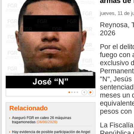
armas de 
jueves, 11 de j
Reynosa, T
2026
Por el deli
fuego con 
exclusivo 
Permanente
"N", Jesús 
sentenciad
meses un d
equivalent
Relacionado
pesos con 
Aseguró FGR en cateo 26 máquinas
tragamonedas
(06/08/2026)
La Fiscalía
República 
Hay evidencia de posible participación de Angel