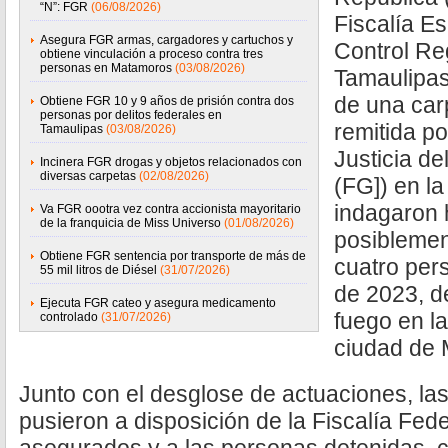
“N”: FGR
(06/08/2026)
Fiscalía E
Asegura FGR armas, cargadores y cartuchos y
Control R
obtiene vinculación a proceso contra tres
personas en Matamoros
(03/08/2026)
Tamaulipas
de una car
Obtiene FGR 10 y 9 años de prisión contra dos
personas por delitos federales en
remitida po
Tamaulipas
(03/08/2026)
Justicia d
Incinera FGR drogas y objetos relacionados con
diversas carpetas
(02/08/2026)
(FG]) en l
indagaron 
Va FGR oootra vez contra accionista mayoritario
de la franquicia de Miss Universo
(01/08/2026)
posiblemen
Obtiene FGR sentencia por transporte de más de
cuatro per
55 mil litros de Diésel
(31/07/2026)
de 2023, d
Ejecuta FGR cateo y asegura medicamento
fuego en la
controlado
(31/07/2026)
ciudad de
Junto con el desglose de actuaciones, las
pusieron a disposición de la Fiscalía Feder