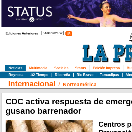
Ediciones Anteriores
Noticias
Multimedia
Sociales
Status
Edición Impresa
Bu
Reynosa
1/2 Tiempo
Ribereña
Rio Bravo
Tamaulipas
Ale
Internacional
/
Norteamérica
CDC activa respuesta de emerg
gusano barrenador
Centros pa