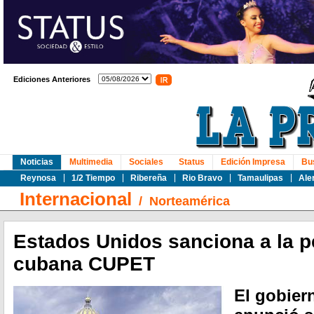
Ediciones Anteriores
Noticias
Multimedia
Sociales
Status
Edición Impresa
Bu
Reynosa
1/2 Tiempo
Ribereña
Rio Bravo
Tamaulipas
Ale
Internacional
/
Norteamérica
Estados Unidos sanciona a la pe
cubana CUPET
El gobier