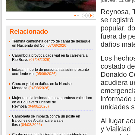
jueves, 11 de j
Reynosa, T
se registr
popular, do
Relacionado
fuera de p
Termina camioneta dentro de canal de desagüe
daños mate
en Hacienda del Sol
(07/08/2026)
Carambola provoca caos vial en la carretera a
Los hechos
Río Bravo
(07/08/2026)
costado de 
Indagan muerte de persona tras sufrir presunto
Donaldo Co
accidente vial
(05/08/2026)
acudiera u
Chocan y dejan daños en la Narciso
Mendoza
(04/08/2026)
emergencia
informado 
Mujer resulta lesionada tras aparatosa volcadura
en el Boulevard Oriente de
unidades s
Reynosa
(04/08/2026)
Camioneta se impacta contra un poste en
Al lugar ac
Balcones de Alcalá; pareja sale
ilesa
(04/08/2026)
y Vialidad,
Cuatro personas lesionadas tras accidente en