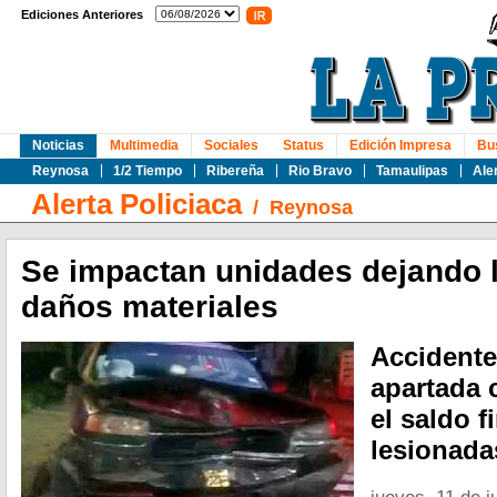
Ediciones Anteriores
Noticias
Multimedia
Sociales
Status
Edición Impresa
Bu
Reynosa
1/2 Tiempo
Ribereña
Rio Bravo
Tamaulipas
Ale
Alerta Policiaca
/
Reynosa
Se impactan unidades dejando 
daños materiales
Accidente 
apartada 
el saldo f
lesionada