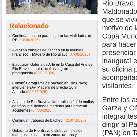
Río Bravo,
Maldonado,
que se vivi
Relacionado
motivo de l
Copa Mundi
Continúa bacheo para mejorar las vialidades de
RB
(09/08/2026)
para hacer
Avanzan trabajos de bacheo en la avenida
presenciar 
Francisco I. Madero de Río Bravo
(07/08/2026)
inaugural 
Inauguran Galería de Arte en la Casa del Arte de
su oficina p
Río Bravo; talento local es el gran
protagonista
(07/08/2026)
acompañado
Continúa programa de bacheo en Río Bravo;
visitantes.
intervienen Av. Madero de Brecha 16 a
Allende
(05/08/2026)
Entre los a
Alcalde de Río Bravo aclara aplicación de multas
de tránsito Y defiende medidas para prevenir
Garza y Cé
accidentes
(04/08/2026)
integrante
Continúan trabajos de bacheo
(21/07/2026)
dirigir al 
Gobierno de Río Bravo distribuye miles de
(PAN) en T
manojos de cilantro en zonas urbana y