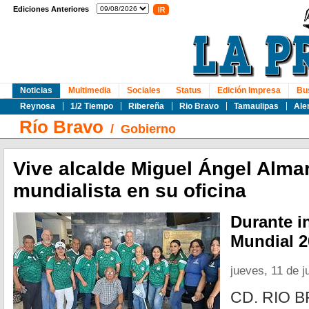
Ediciones Anteriores
Noticias
Multimedia
Sociales
Status
Edición Impresa
Bu
Reynosa
1/2 Tiempo
Ribereña
Rio Bravo
Tamaulipas
Ale
Río Bravo
/
Gobierno
Vive alcalde Miguel Ángel Alma
mundialista en su oficina
Durante i
Mundial 2
jueves, 11 de j
CD. RIO BR