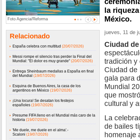
ceremoni
la riqueza
México.
Foto Agencia/Reforma
jueves, 11 de j
Relacionado
Ciudad de
España celebra con multitud
(20/07/2026)
espectácul
Messi rompe el silencio tras perder la Final del
tradición y 
Mundial: "El dolor es muy grande"
(20/07/2026)
Ciudad de 
Entrega Sheinbaum medallas a España en final
del Mundial
(19/07/2026)
gala para d
Mundial 20
Esquina de Buenos Aires, la casa de los
argentinos en México
(19/07/2026)
que mostró
¡Una locura! Se desatan los festejos
cultural y 
españoles
(19/07/2026)
Presume FIFA lleno en el Mundial más caro de la
La celebra
historia
(19/07/2026)
de bailes t
'Me duele, me duele en el alma'.-
homenaje a
Scaloni
(19/07/2026)