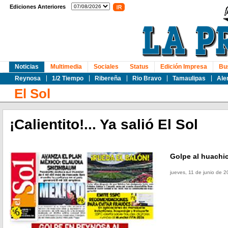
Ediciones Anteriores
Noticias
Multimedia
Sociales
Status
Edición Impresa
Bu
Reynosa
1/2 Tiempo
Ribereña
Rio Bravo
Tamaulipas
Ale
El Sol
¡Calientito!... Ya salió El Sol
Golpe al huachi
jueves, 11 de junio de 