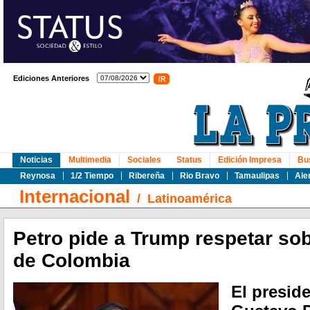
Ediciones Anteriores
Noticias
Multimedia
Sociales
Status
Edición Impresa
Bu
Reynosa
1/2 Tiempo
Ribereña
Rio Bravo
Tamaulipas
Ale
Internacional
/
Latinoamérica
Petro pide a Trump respetar sob
de Colombia
El presid