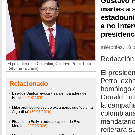
Gustavo P
martes a
estadouni
a no inte
presidenc
miércoles, 10 d
Redacción
El presidente de Colombia, Gustavo Petro. Foto:
Reforma (archivo).
El preside
Petro, exh
Relacionado
homólogo 
Estados Unidos revoca visa a embajadora de
Donald Tru
Brasil
(04/08/2026)
la campaña
Milei prohíbe ingreso de extranjeros que “odien a
colombiana
Argentina”
(30/07/2026)
mandatario
Fiscalía de Bolivia ordena captura de Evo
Morales
(29/07/2026)
reiterara s