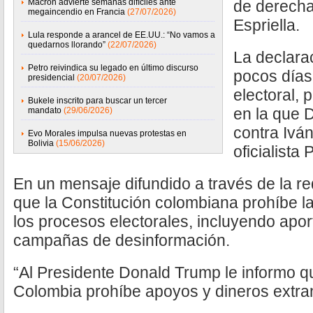
Macron advierte semanas difíciles ante
de derecha
megaincendio en Francia
(27/07/2026)
Espriella.
Lula responde a arancel de EE.UU.: “No vamos a
quedarnos llorando”
(22/07/2026)
La declara
Petro reivindica su legado en último discurso
pocos días
presidencial
(20/07/2026)
electoral, 
Bukele inscrito para buscar un tercer
en la que D
mandato
(29/06/2026)
contra Ivá
Evo Morales impulsa nuevas protestas en
Bolivia
(15/06/2026)
oficialista 
En un mensaje difundido a través de la re
que la Constitución colombiana prohíbe la
los procesos electorales, incluyendo apor
campañas de desinformación.
“Al Presidente Donald Trump le informo q
Colombia prohíbe apoyos y dineros extranj