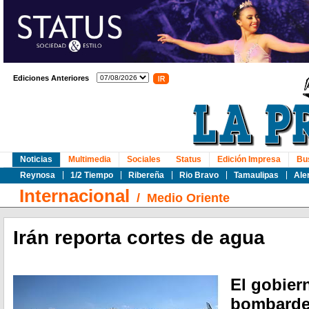
Ediciones Anteriores
Noticias
Multimedia
Sociales
Status
Edición Impresa
Bu
Reynosa
1/2 Tiempo
Ribereña
Rio Bravo
Tamaulipas
Ale
Internacional
/
Medio Oriente
Irán reporta cortes de agua
El gobier
bombarde