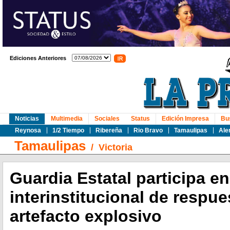
Ediciones Anteriores
Noticias
Multimedia
Sociales
Status
Edición Impresa
Bu
Reynosa
1/2 Tiempo
Ribereña
Rio Bravo
Tamaulipas
Ale
Tamaulipas
/
Victoria
Guardia Estatal participa e
interinstitucional de respue
artefacto explosivo