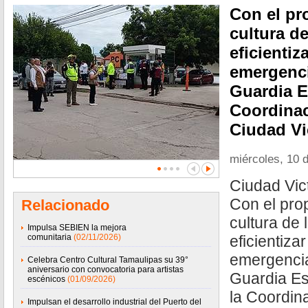
Con el pro
cultura d
eficientiz
emergenci
Guardia Es
Coordinac
Ciudad Vi
miércoles, 10 d
Ciudad Vict
Con el prop
Relacionado
cultura de 
Impulsa SEBIEN la mejora
comunitaria
(02/11/2026)
eficientiza
emergencia
Celebra Centro Cultural Tamaulipas su 39°
aniversario con convocatoria para artistas
Guardia Es
escénicos
(01/09/2026)
la Coordin
Impulsan el desarrollo industrial del Puerto del