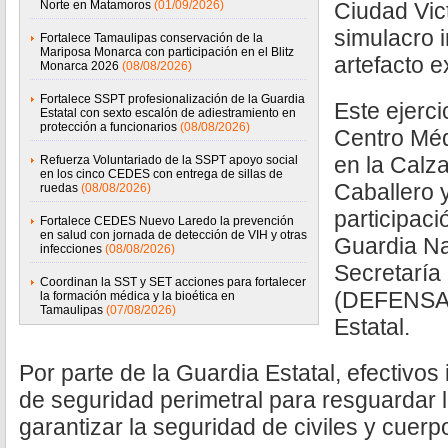
Norte en Matamoros
(01/09/2026)
Ciudad Vict
simulacro i
Fortalece Tamaulipas conservación de la
Mariposa Monarca con participación en el Blitz
artefacto e
Monarca 2026
(08/08/2026)
Fortalece SSPT profesionalización de la Guardia
Este ejerc
Estatal con sexto escalón de adiestramiento en
protección a funcionarios
(08/08/2026)
Centro Méd
en la Calz
Refuerza Voluntariado de la SSPT apoyo social
en los cinco CEDES con entrega de sillas de
Caballero 
ruedas
(08/08/2026)
participac
Fortalece CEDES Nuevo Laredo la prevención
en salud con jornada de detección de VIH y otras
Guardia Nac
infecciones
(08/08/2026)
Secretaría
Coordinan la SST y SET acciones para fortalecer
(DEFENSA)
la formación médica y la bioética en
Tamaulipas
(07/08/2026)
Estatal.
Por parte de la Guardia Estatal, efectivo
de seguridad perimetral para resguardar la 
garantizar la seguridad de civiles y cuer