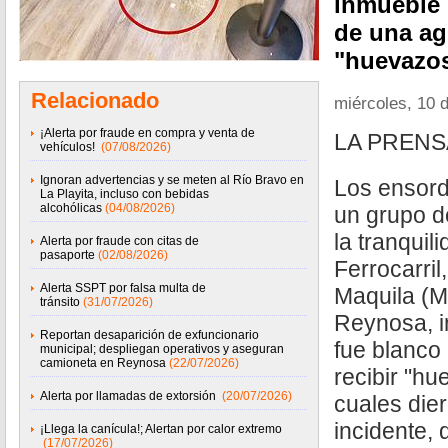
inmueble 
de una ag
"huevazo
Relacionado
miércoles, 10 d
¡Alerta por fraude en compra y venta de
LA PRENS
vehículos!
(07/08/2026)
Ignoran advertencias y se meten al Río Bravo en
Los ensord
La Playita, incluso con bebidas
alcohólicas
(04/08/2026)
un grupo d
la tranquil
Alerta por fraude con citas de
pasaporte
(02/08/2026)
Ferrocarril,
Alerta SSPT por falsa multa de
Maquila (
tránsito
(31/07/2026)
Reynosa, 
Reportan desaparición de exfuncionario
fue blanco
municipal; despliegan operativos y aseguran
camioneta en Reynosa
(22/07/2026)
recibir "hu
Alerta por llamadas de extorsión
(20/07/2026)
cuales dier
incidente,
¡Llega la canícula!; Alertan por calor extremo
(17/07/2026)