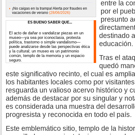
entre la co
¡No caigas en la trampa! Alerta por fraudes en
por el pue
vacaciones de verano
(28/06/2026)
presunto a
ES BUENO SABER QUE...
directament
El acto de dañar o vandalizar piezas en un
destinado a
museo—ya sea por iconoclasia, protesta
política, trastorno o simple vandalismo—
educación.
puede analizarse desde las perspectivas ética
y la cultural; un museo es un patrimonio
común, templo de la memoria y un espacio
Tras el at
seguro.
quedó manc
este significativo recinto, el cual es amp
los habitantes locales como por visitant
resguarda un valioso acervo histórico y cu
además de destacar por su singular y nota
es considerada una muestra del desarrol
progresista y reconocida en todo el país.
Este emblemático sitio, templo de la histor