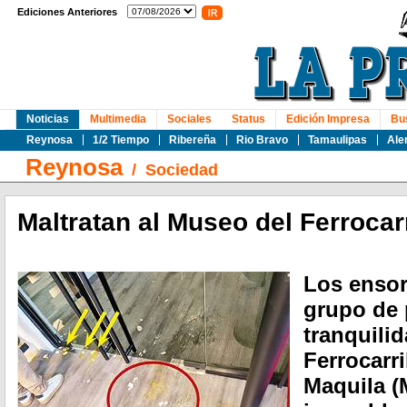
Ediciones Anteriores
Noticias
Multimedia
Sociales
Status
Edición Impresa
Bu
Reynosa
1/2 Tiempo
Ribereña
Rio Bravo
Tamaulipas
Ale
Reynosa
/
Sociedad
Maltratan al Museo del Ferrocarr
Los ensor
grupo de 
tranquili
Ferrocarri
Maquila 