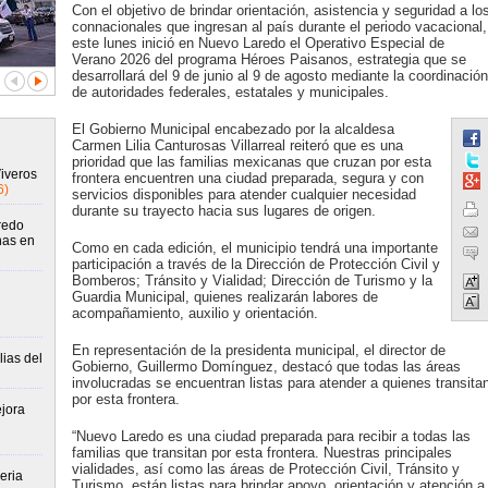
Con el objetivo de brindar orientación, asistencia y seguridad a lo
connacionales que ingresan al país durante el periodo vacacional,
este lunes inició en Nuevo Laredo el Operativo Especial de
Verano 2026 del programa Héroes Paisanos, estrategia que se
desarrollará del 9 de junio al 9 de agosto mediante la coordinación
de autoridades federales, estatales y municipales.
El Gobierno Municipal encabezado por la alcaldesa
Carmen Lilia Canturosas Villarreal reiteró que es una
prioridad que las familias mexicanas que cruzan por esta
Viveros
frontera encuentren una ciudad preparada, segura y con
6)
servicios disponibles para atender cualquier necesidad
durante su trayecto hacia sus lugares de origen.
redo
nas en
Como en cada edición, el municipio tendrá una importante
participación a través de la Dirección de Protección Civil y
Bomberos; Tránsito y Vialidad; Dirección de Turismo y la
Guardia Municipal, quienes realizarán labores de
acompañamiento, auxilio y orientación.
En representación de la presidenta municipal, el director de
ias del
Gobierno, Guillermo Domínguez, destacó que todas las áreas
involucradas se encuentran listas para atender a quienes transita
por esta frontera.
jora
“Nuevo Laredo es una ciudad preparada para recibir a todas las
familias que transitan por esta frontera. Nuestras principales
vialidades, así como las áreas de Protección Civil, Tránsito y
eria
Turismo, están listas para brindar apoyo, orientación y atención a