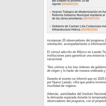
del Empleo el próximo 18 de
Agosto
(06/08/2026)
Avanza Trabajos de Modernización en Av
Reforma Gobierno Municipal mantiene el 
de las obras prioritarias
(06/08/2026)
Gobierno de Carmen Lilia Canturosas invi
Infraestructura Hídrica
(05/08/2026)
incorporan 20 observadores del programa J
orientación, acompañamiento e información 
El cónsul adscrito de México en Laredo Tex
instituciones para garantizar una estancia
vacacional.
“Nos unimos a los tres órdenes de gobierno
de origen y lo harán de manera ordenada y
Durante el evento se informó que en 2025 
por Nuevo Laredo, cifra que podría increm
movilidad de viajeros.
Además, autoridades del Instituto Nacional
la demanda esperada durante la temporada 
observadores del programa, con el propósito