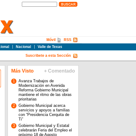
Móvil
RSS
cional
Nacional
Valle de Texas
Suscribete a esta Sección
Más Visto
+ Comentado
1
Avanza Trabajos de
Modernización en Avenida
Reforma Gobierno Municipal
mantiene el ritmo de las obras
prioritarias
2
Gobierno Municipal acerca
servicios y apoyos a familias
con “Presidencia Cerquita de
Ti”
3
Gobierno Municipal y Estatal
celebrarán Feria del Empleo el
próximo 18 de Agosto