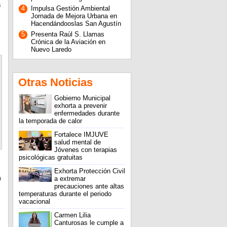
s
4
Impulsa Gestión Ambiental
Jornada de Mejora Urbana en
Hacendándooslas San Agustín
5
Presenta Raúl S. Llamas
Crónica de la Aviación en
Nuevo Laredo
Otras Noticias
Gobierno Municipal
exhorta a prevenir
enfermedades durante
la temporada de calor
Fortalece IMJUVE
salud mental de
Jóvenes con terapias
psicológicas gratuitas
Exhorta Protección Civil
n
a extremar
precauciones ante altas
temperaturas durante el periodo
vacacional
Carmen Lilia
Canturosas le cumple a