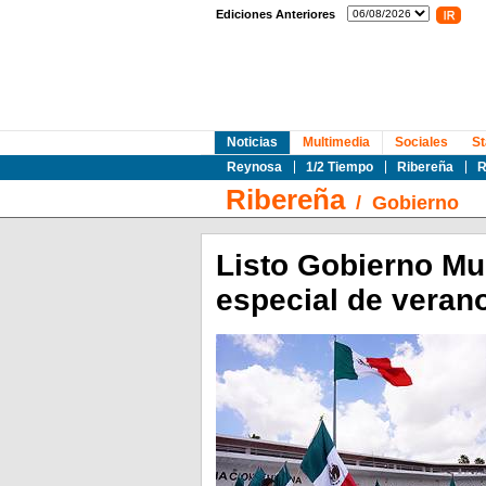
Ediciones Anteriores
Noticias
Multimedia
Sociales
St
Reynosa
1/2 Tiempo
Ribereña
R
Ribereña
/
Gobierno
Listo Gobierno Mu
especial de veran