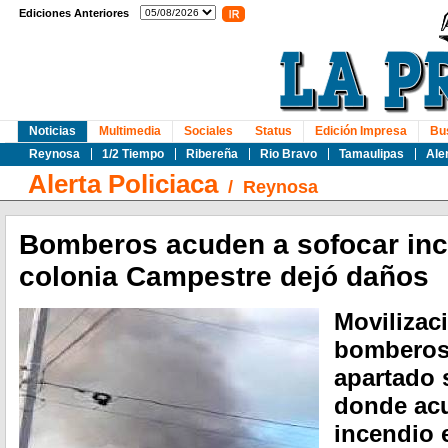
Ediciones Anteriores
Noticias
Multimedia
Sociales
Status
Edición Impresa
Bu
Reynosa
1/2 Tiempo
Ribereña
Rio Bravo
Tamaulipas
Ale
Alerta Policiaca
/
Reynosa
Bomberos acuden a sofocar inc
colonia Campestre dejó daños
Movilizac
bomberos 
apartado 
donde acu
incendio 