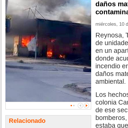
daños mat
contamina
miércoles, 10 d
Reynosa, T
de unidade
en un apar
donde acud
incendio e
daños mate
ambiental.
Los hechos
colonia Ca
de ese sect
bomberos, 
Relacionado
estaba que