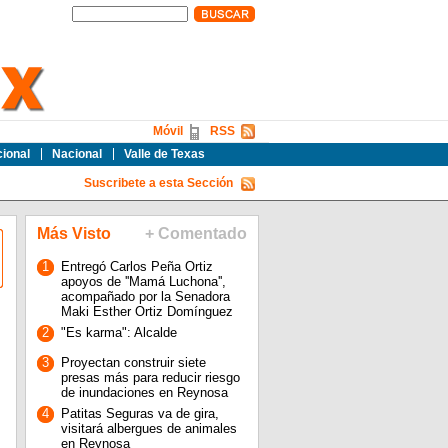
Móvil
RSS
cional
Nacional
Valle de Texas
Suscribete a esta Sección
Más Visto
+ Comentado
1
Entregó Carlos Peña Ortiz
apoyos de ''Mamá Luchona'',
acompañado por la Senadora
Maki Esther Ortiz Domínguez
2
"Es karma": Alcalde
3
Proyectan construir siete
presas más para reducir riesgo
de inundaciones en Reynosa
4
Patitas Seguras va de gira,
visitará albergues de animales
en Reynosa