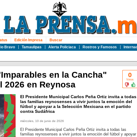
atus
Edición Impresa
Buscar
io Bravo
Tamaulipas
Alerta Policiaca
Rostros y Famosos
Interna
 "Imparables en la Cancha"
0
Votos
al 2026 en Reynosa
El Presidente Municipal Carlos Peña Ortiz invita a todas
las familias reynosenses a vivir juntos la emoción del
fútbol y apoyar a la Selección Mexicana en el partido
contra Sudáfrica
miércoles, 10 de junio de 2026
El Presidente Municipal Carlos Peña Ortiz invita a todas las
familias reynosenses a vivir juntos la emoción del fútbol y apoyar