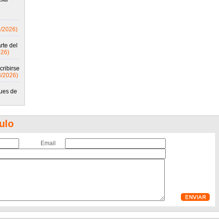
8/2026)
rte del
026)
cribirse
8/2026)
gues de
ulo
Email