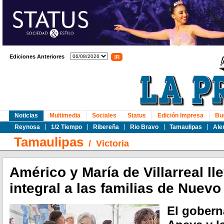
Ediciones Anteriores
Noticias
Multimedia
Sociales
Status
Edición Impresa
Bu
Reynosa
1/2 Tiempo
Ribereña
Rio Bravo
Tamaulipas
Ale
Tamaulipas
/
Victoria
Américo y María de Villarreal ll
integral a las familias de Nuev
El gobern