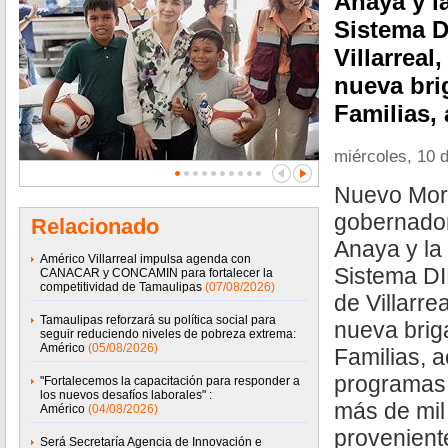
Anaya y l
Sistema D
Villarrea
nueva br
Familias,
miércoles, 10 d
Nuevo More
gobernador
Relacionado
Anaya y la
Américo Villarreal impulsa agenda con
Sistema DI
CANACAR y CONCAMIN para fortalecer la
competitividad de Tamaulipas
(07/08/2026)
de Villarr
Tamaulipas reforzará su política social para
nueva bri
seguir reduciendo niveles de pobreza extrema:
Américo
(05/08/2026)
Familias, 
programas 
"Fortalecemos la capacitación para responder a
los nuevos desafíos laborales" :
más de mil
Américo
(04/08/2026)
provenient
Será Secretaría Agencia de Innovación e