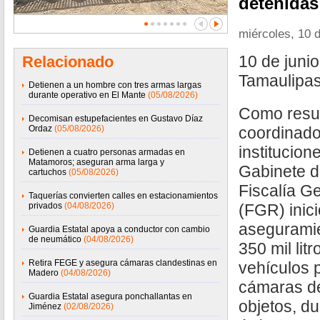
detenidas
miércoles, 10 d
10 de juni
Relacionado
Tamaulipa
Detienen a un hombre con tres armas largas
durante operativo en El Mante
(05/08/2026)
Como resul
Decomisan estupefacientes en Gustavo Díaz
Ordaz
(05/08/2026)
coordinado
institucion
Detienen a cuatro personas armadas en
Matamoros; aseguran arma larga y
Gabinete d
cartuchos
(05/08/2026)
Fiscalía G
Taquerías convierten calles en estacionamientos
privados
(04/08/2026)
(FGR) inici
aseguramie
Guardia Estatal apoya a conductor con cambio
de neumático
(04/08/2026)
350 mil lit
Retira FEGE y asegura cámaras clandestinas en
vehículos 
Madero
(04/08/2026)
cámaras de 
Guardia Estatal asegura ponchallantas en
objetos, du
Jiménez
(02/08/2026)