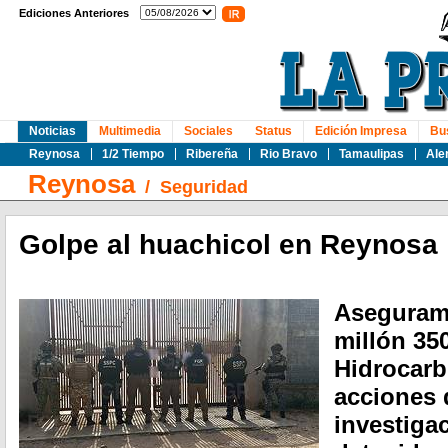
Ediciones Anteriores
Noticias
Multimedia
Sociales
Status
Edición Impresa
Bu
Reynosa
1/2 Tiempo
Ribereña
Rio Bravo
Tamaulipas
Ale
Reynosa
/
Seguridad
Golpe al huachicol en Reynosa
Aseguram
millón 350
Hidrocarb
acciones 
investiga