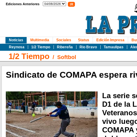
Ediciones Anteriores
Noticias
Multimedia
Sociales
Status
Edición Impresa
Bu
Reynosa
1/2 Tiempo
Ribereña
Rio Bravo
Tamaulipas
Ale
1/2 Tiempo
/
Softbol
Sindicato de COMAPA espera riva
La serie s
D1 de la 
Veteranos
vivo lueg
COMAPA y 