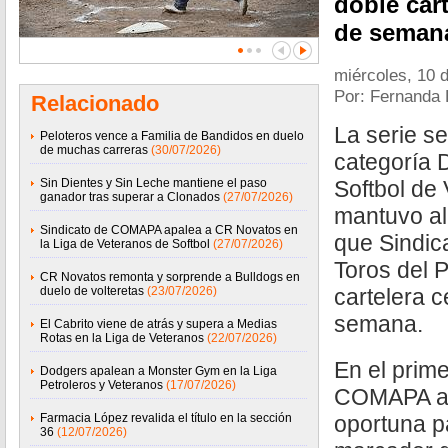
doble cart
de seman
miércoles, 10 d
Por: Fernanda
Relacionado
La serie se
Peloteros vence a Familia de Bandidos en duelo
de muchas carreras
(30/07/2026)
categoría 
Sin Dientes y Sin Leche mantiene el paso
Softbol de
ganador tras superar a Clonados
(27/07/2026)
mantuvo al
Sindicato de COMAPA apalea a CR Novatos en
que Sindi
la Liga de Veteranos de Softbol
(27/07/2026)
Toros del P
CR Novatos remonta y sorprende a Bulldogs en
duelo de volteretas
(23/07/2026)
cartelera c
semana.
El Cabrito viene de atrás y supera a Medias
Rotas en la Liga de Veteranos
(22/07/2026)
En el prime
Dodgers apalean a Monster Gym en la Liga
Petroleros y Veteranos
(17/07/2026)
COMAPA ap
Farmacia López revalida el título en la sección
oportuna p
36
(12/07/2026)