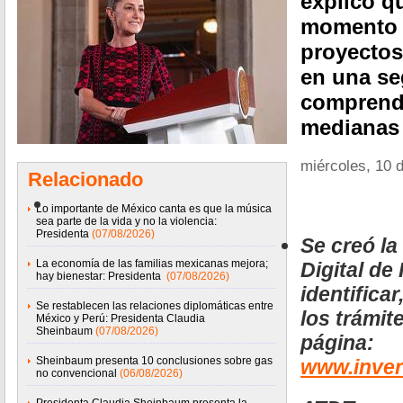
explicó q
momento l
proyectos
en una se
comprend
medianas
miércoles, 10 d
Relacionado
Lo importante de México canta es que la música
sea parte de la vida y no la violencia:
Presidenta
(07/08/2026)
Se creó la
La economía de las familias mexicanas mejora;
Digital de
hay bienestar: Presidenta
(07/08/2026)
identificar
Se restablecen las relaciones diplomáticas entre
los trámit
México y Perú: Presidenta Claudia
Sheinbaum
(07/08/2026)
página:
Sheinbaum presenta 10 conclusiones sobre gas
www.inver
no convencional
(06/08/2026)