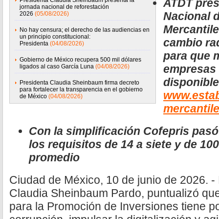
Presidenta Claudia Sheinbaum presenta la
ATDT pres
jornada nacional de reforestación
Nacional 
2026
(05/08/2026)
Mercantile
No hay censura; el derecho de las audiencias en
un principio constitucional:
cambio rad
Presidenta
(04/08/2026)
para que 
Gobierno de México recupera 500 mil dólares
empresas 
ligados al caso García Luna
(04/08/2026)
disponible
Presidenta Claudia Sheinbaum firma decreto
para fortalecer la transparencia en el gobierno
www.estab
de México
(04/08/2026)
mercantile
Con la simplificación Cofepris pasó
los requisitos de 14 a siete y de 10
promedio
Ciudad de México, 10 de junio de 2026. -
Claudia Sheinbaum Pardo, puntualizó que 
para la Promoción de Inversiones tiene por