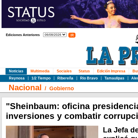
Ediciones Anteriores
Noticias
Multimedia
Sociales
Status
Edición Impresa
Bu
Reynosa
1/2 Tiempo
Ribereña
Rio Bravo
Tamaulipas
Ale
Nacional
/
Gobierno
"Sheinbaum: oficina presidencia
inversiones y combatir corrupc
La Jefa de