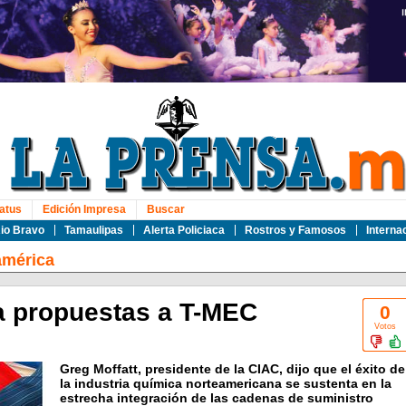
atus
Edición Impresa
Buscar
io Bravo
Tamaulipas
Alerta Policiaca
Rostros y Famosos
Interna
américa
a propuestas a T-MEC
0
Votos
Greg Moffatt, presidente de la CIAC, dijo que el éxito de
la industria química norteamericana se sustenta en la
estrecha integración de las cadenas de suministro