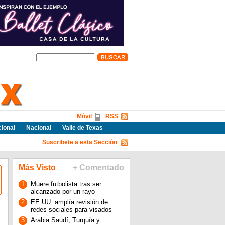
Móvil
RSS
cional
Nacional
Valle de Texas
Suscribete a esta Sección
Más Visto
+ Comentado
1
Muere futbolista tras ser
alcanzado por un rayo
2
EE.UU. amplía revisión de
redes sociales para visados
3
Arabia Saudí, Turquía y