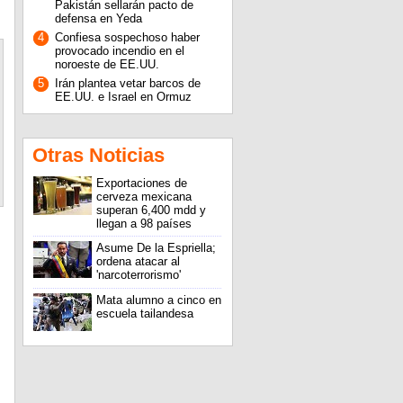
Pakistán sellarán pacto de
defensa en Yeda
4
Confiesa sospechoso haber
provocado incendio en el
noroeste de EE.UU.
5
Irán plantea vetar barcos de
EE.UU. e Israel en Ormuz
Otras Noticias
Exportaciones de
cerveza mexicana
superan 6,400 mdd y
llegan a 98 países
Asume De la Espriella;
ordena atacar al
'narcoterrorismo'
Mata alumno a cinco en
escuela tailandesa