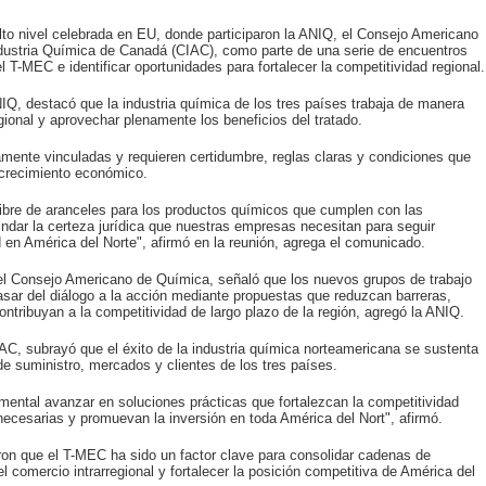
alto nivel celebrada en EU, donde participaron la ANIQ, el Consejo Americano
dustria Química de Canadá (CIAC), como parte de una serie de encuentros
el T-MEC e identificar oportunidades para fortalecer la competitividad regional.
NIQ, destacó que la industria química de los tres países trabaja de manera
egional y aprovechar plenamente los beneficios del tratado.
mente vinculadas y requieren certidumbre, reglas claras y condiciones que
l crecimiento económico.
libre de aranceles para los productos químicos que cumplen con las
indar la certeza jurídica que nuestras empresas necesitan para seguir
 en América del Norte", afirmó en la reunión, agrega el comunicado.
 del Consejo Americano de Química, señaló que los nuevos grupos de trabajo
pasar del diálogo a la acción mediante propuestas que reduzcan barreras,
ontribuyan a la competitividad de largo plazo de la región, agregó la ANIQ.
IAC, subrayó que el éxito de la industria química norteamericana se sustenta
de suministro, mercados y clientes de los tres países.
mental avanzar en soluciones prácticas que fortalezcan la competitividad
necesarias y promuevan la inversión en toda América del Nort", afirmó.
ron que el T-MEC ha sido un factor clave para consolidar cadenas de
l comercio intrarregional y fortalecer la posición competitiva de América del