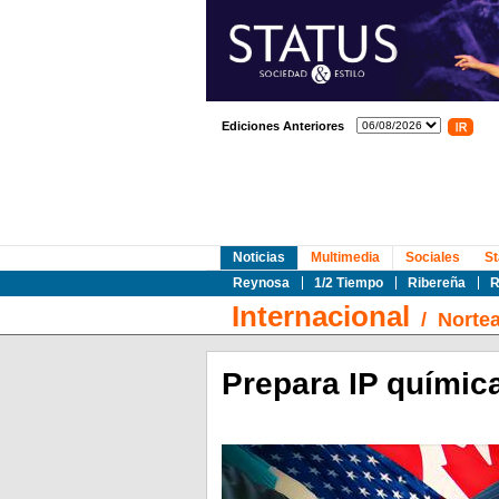
Ediciones Anteriores
Noticias
Multimedia
Sociales
St
Reynosa
1/2 Tiempo
Ribereña
R
Internacional
/
Norte
Prepara IP químic