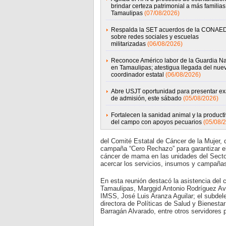
brindar certeza patrimonial a más familias
Tamaulipas
(07/08/2026)
Respalda la SET acuerdos de la CONAE
sobre redes sociales y escuelas
militarizadas
(06/08/2026)
Reconoce Américo labor de la Guardia Na
en Tamaulipas; atestigua llegada del nue
coordinador estatal
(06/08/2026)
Abre USJT oportunidad para presentar e
de admisión, este sábado
(05/08/2026)
Fortalecen la sanidad animal y la product
del campo con apoyos pecuarios
(05/08/
del Comité Estatal de Cáncer de la Mujer, 
campaña “Cero Rechazo” para garantizar el 
cáncer de mama en las unidades del Sector
acercar los servicios, insumos y campañas
En esta reunión destacó la asistencia del
Tamaulipas, Marggid Antonio Rodríguez Ave
IMSS, José Luis Aranza Aguilar; el subdel
directora de Políticas de Salud y Bienestar
Barragán Alvarado, entre otros servidores 