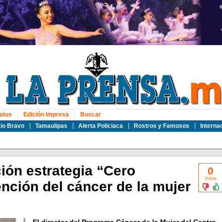
atus
Edición Impresa
Buscar
io Bravo
Tamaulipas
Alerta Policiaca
Rostros y Famosos
Interna
ón estrategia “Cero
0
Votos
nción del cáncer de la mujer