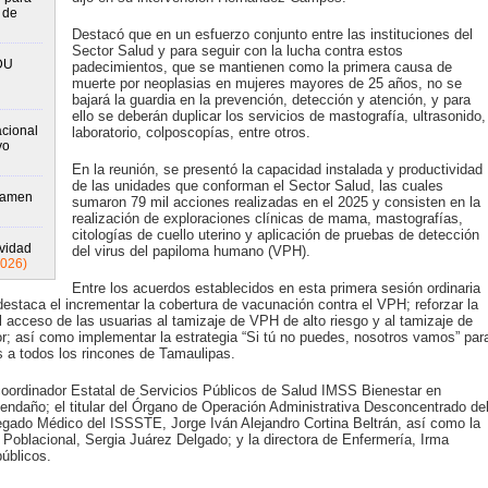
 de
Destacó que en un esfuerzo conjunto entre las instituciones del
Sector Salud y para seguir con la lucha contra estos
DU
padecimientos, que se mantienen como la primera causa de
muerte por neoplasias en mujeres mayores de 25 años, no se
bajará la guardia en la prevención, detección y atención, y para
ello se deberán duplicar los servicios de mastografía, ultrasonido,
cional
laboratorio, colposcopías, entre otros.
vo
En la reunión, se presentó la capacidad instalada y productividad
de las unidades que conforman el Sector Salud, las cuales
xamen
sumaron 79 mil acciones realizadas en el 2025 y consisten en la
realización de exploraciones clínicas de mama, mastografías,
citologías de cuello uterino y aplicación de pruebas de detección
ividad
del virus del papiloma humano (VPH).
2026)
Entre los acuerdos establecidos en esta primera sesión ordinaria
destaca el incrementar la cobertura de vacunación contra el VPH; reforzar la
acceso de las usuarias al tamizaje de VPH de alto riesgo y al tamizaje de
; así como implementar la estrategia “Si tú no puedes, nosotros vamos” par
 a todos los rincones de Tamaulipas.
 coordinador Estatal de Servicios Públicos de Salud IMSS Bienestar en
ndaño; el titular del Órgano de Operación Administrativa Desconcentrado de
egado Médico del ISSSTE, Jorge Iván Alejandro Cortina Beltrán, así como la
 Poblacional, Sergia Juárez Delgado; y la directora de Enfermería, Irma
públicos.