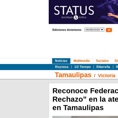
Ediciones Anteriores
Noticias
Multimedia
Sociales
St
Reynosa
1/2 Tiempo
Ribereña
R
Tamaulipas
/
Victoria
Reconoce Federaci
Rechazo” en la ate
en Tamaulipas