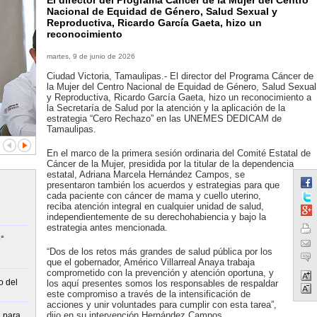
El director del Programa Cáncer de la Mujer del Centro
Nacional de Equidad de Género, Salud Sexual y
Reproductiva, Ricardo García Gaeta, hizo un
reconocimiento
martes, 9 de junio de 2026
Ciudad Victoria, Tamaulipas.- El director del Programa Cáncer de
la Mujer del Centro Nacional de Equidad de Género, Salud Sexual
y Reproductiva, Ricardo García Gaeta, hizo un reconocimiento a
la Secretaría de Salud por la atención y la aplicación de la
estrategia “Cero Rechazo” en las UNEMES DEDICAM de
Tamaulipas.
En el marco de la primera sesión ordinaria del Comité Estatal de
Cáncer de la Mujer, presidida por la titular de la dependencia
estatal, Adriana Marcela Hernández Campos, se
presentaron también los acuerdos y estrategias para que
cada paciente con cáncer de mama y cuello uterino,
reciba atención integral en cualquier unidad de salud,
independientemente de su derechohabiencia y bajo la
estrategia antes mencionada.
°
“Dos de los retos más grandes de salud pública por los
que el gobernador, Américo Villarreal Anaya trabaja
comprometido con la prevención y atención oportuna, y
o del
los aquí presentes somos los responsables de respaldar
este compromiso a través de la intensificación de
acciones y unir voluntades para cumplir con esta tarea”,
dijo en su intervención Hernández Campos.
n para