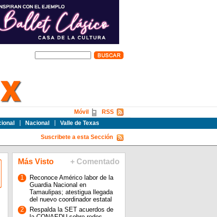
Móvil
RSS
cional
Nacional
Valle de Texas
Suscribete a esta Sección
Más Visto
+ Comentado
1
Reconoce Américo labor de la
Guardia Nacional en
Tamaulipas; atestigua llegada
del nuevo coordinador estatal
2
Respalda la SET acuerdos de
la CONAEDU sobre redes