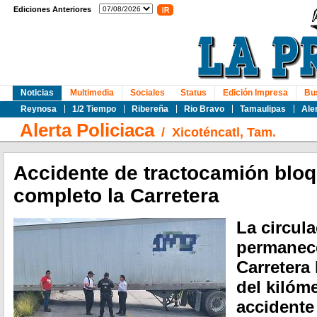
Ediciones Anteriores
Noticias
Multimedia
Sociales
Status
Edición Impresa
Bu
Reynosa
1/2 Tiempo
Ribereña
Rio Bravo
Tamaulipas
Ale
Alerta Policiaca
/
Xicoténcatl, Tam.
Accidente de tractocamión blo
completo la Carretera
La circul
permanece
Carretera 
del kilóm
accidente