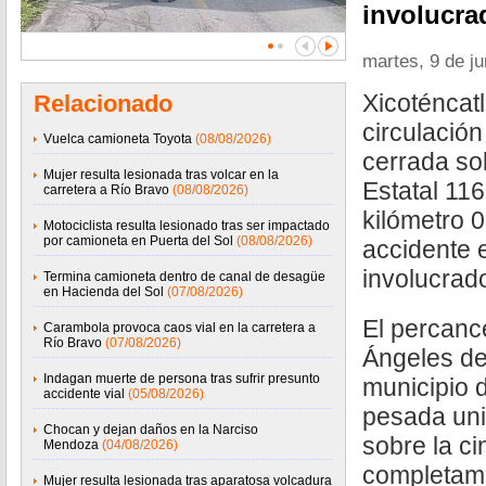
involucra
martes, 9 de j
Xicoténcat
Relacionado
circulació
Vuelca camioneta Toyota
(08/08/2026)
cerrada so
Mujer resulta lesionada tras volcar en la
Estatal 116,
carretera a Río Bravo
(08/08/2026)
kilómetro 0
Motociclista resulta lesionado tras ser impactado
por camioneta en Puerta del Sol
(08/08/2026)
accidente e
involucrad
Termina camioneta dentro de canal de desagüe
en Hacienda del Sol
(07/08/2026)
El percance
Carambola provoca caos vial en la carretera a
Río Bravo
(07/08/2026)
Ángeles de 
Indagan muerte de persona tras sufrir presunto
municipio d
accidente vial
(05/08/2026)
pesada uni
Chocan y dejan daños en la Narciso
sobre la ci
Mendoza
(04/08/2026)
completam
Mujer resulta lesionada tras aparatosa volcadura